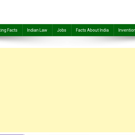
ting Facts
Indian Law
Jobs
Facts About India
Inventio