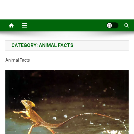
Skip
Education House
Learn Somthing New
to
content
CATEGORY:
ANIMAL FACTS
Animal Facts