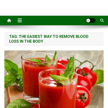
Skip
Education House
Learn Somthing New
to
content
TAG:
THE EASIEST WAY TO REMOVE BLOOD
LOSS IN THE BODY