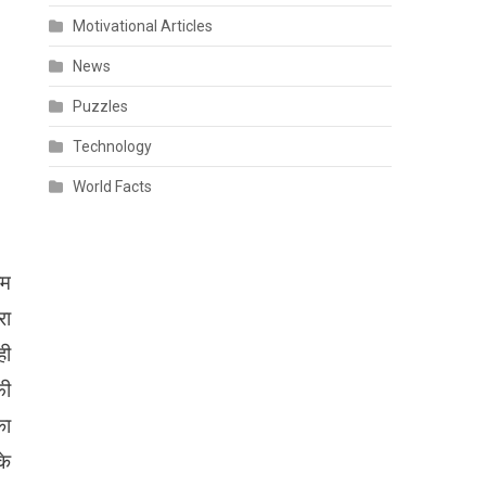
Motivational Articles
News
Puzzles
Technology
World Facts
कम
रा
ही
फी
का
के