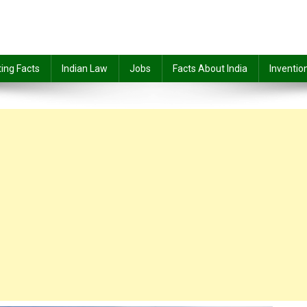
ting Facts
Indian Law
Jobs
Facts About India
Inventio