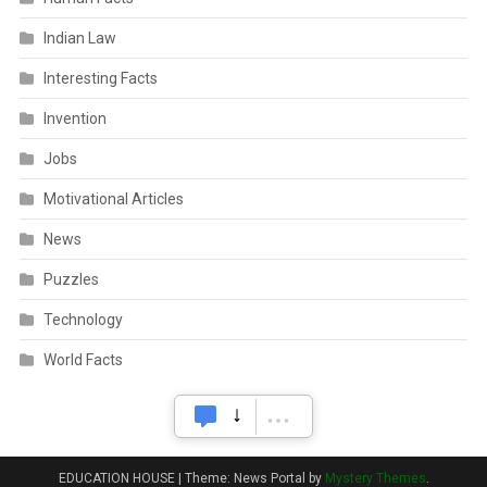
Indian Law
Interesting Facts
Invention
Jobs
Motivational Articles
News
Puzzles
Technology
World Facts
EDUCATION HOUSE
|
Theme: News Portal by
Mystery Themes
.