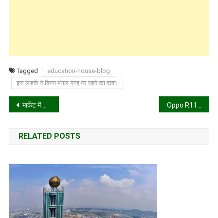
Tagged
education-house-blog
इस लड़के ने किया मंगल ग्रह पर रहने का दावाः
Post
मार्केट में आने वाली है 1 पहिए वाली बाइक!
Oppo R11s और R11s Plus बेजल-लेस डिस्प्ले के साथ लॉन्च, जानें कीमत और स्पेसिफिकेशन
navigation
RELATED POSTS