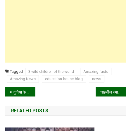
Tagged
3 wild children of the world
Amazing facts
Amazing News
education-house-blog
news
Post
दुनिया के 3 सबसे खतरनाक जानवर, जिन्हें वैज्ञानिकों ने बनाया है!
चाइनीज स्मार्टफोन कंपनी पर भड़के भारतीय यूजर!
navigation
RELATED POSTS