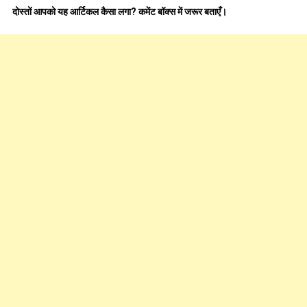
दोस्तों आपको यह आर्टिकल कैसा लगा? कमेंट बॉक्स में जरूर बताएँ।