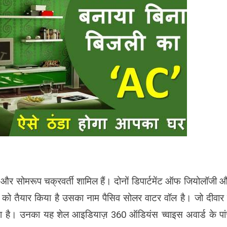
और सोमरूप चक्रवर्ती शामि‍ल हैं। दोनों डि‍पार्टमेंट ऑफ जि‍योलॉजी 
स्‍टम को तैयार कि‍या है उसका नाम पैसि‍व सोलर वाटर वॉल है। जो दीवार म
ा है। उनका यह शेल आइडि‍याज़ 360 ऑडि‍यंस च्‍वाइस अवार्ड के पा