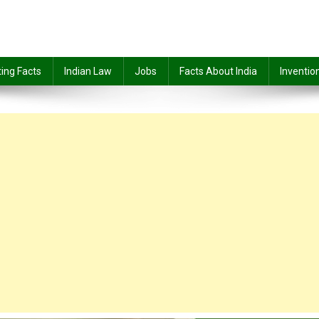
ting Facts
Indian Law
Jobs
Facts About India
Inventio