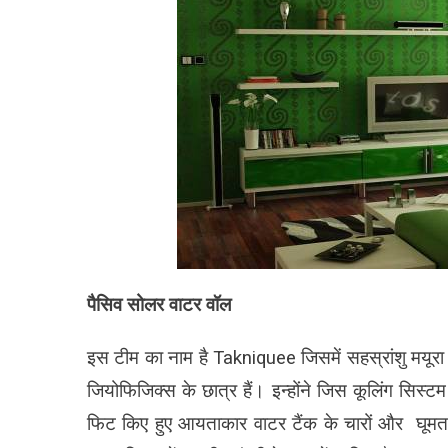
पैसि‍व सोलर वाटर वॉल
इस टीम का नाम है Takniquee जि‍समें सहस्रांशु मयूरा 
जि‍योफि‍जि‍क्‍स के छात्र हैं। इन्‍होंने जि‍स कूलिंग सि‍
फि‍ट कि‍ए हुए आयताकार वाटर टैंक के चारों और घूमत