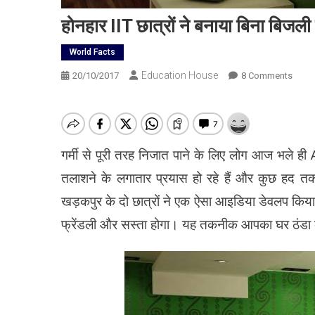
होनहार IIT छात्रों ने बनाया बि‍ना बि‍ज
World Facts
Education House
On
20/10/2017
8 Comments
होनहार
IIT
छात्रों
ने
गर्मी से पूरी तरह नि‍जात पाने के लि‍ए लोग आज भले ही
बनाया
बि‍ना
तलाशने के लगातार प्रयास हो रहे हैं और कुछ हद 
बि‍जली
खड़कपुर के दो छात्रों ने एक ऐसा आइडि‍या डेवलप कि‍या
का
AC
फ्रेंडली और सस्‍ता होगा। यह तकनीक आपका घर ठंडा कर
ऐसे
ठंडा
होगा
आपका
घर