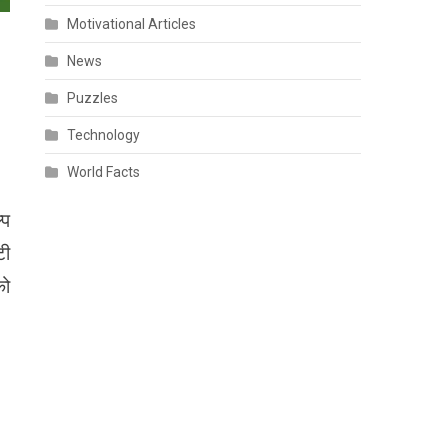
Motivational Articles
News
Puzzles
Technology
World Facts
‍प
टी
को