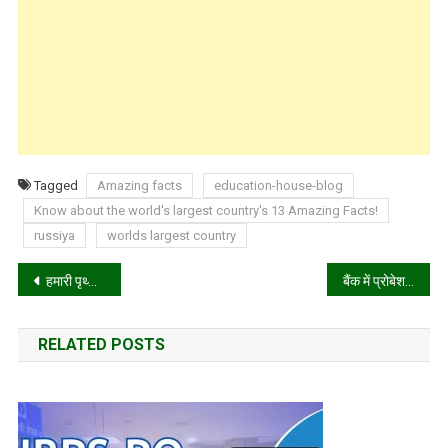
Tagged
Amazing facts
education-house-blog
Know about the world's largest country's 13 Amazing Facts!
russiya
worlds largest country
Post
हमारी पृथ्वी पर मौजूद है कुछ ऐसी जगह जिन्हें देखकर आप भी दंग रह जायेगे
बैंक में प्रोबेशनरी ऑफिसर यानी कि PO कैसे बनते हैं ? जाने पूरी प्रोसेस
navigation
RELATED POSTS