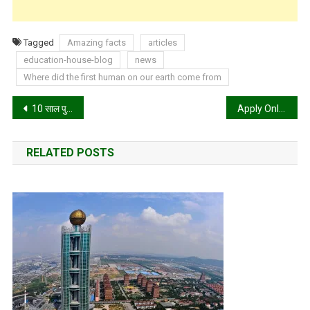
Tagged
Amazing facts
articles
education-house-blog
news
Where did the first human on our earth come from
Post
10 साल पुराने Bank Account के लिए RBI के नए नियम – पूरी जानकारी
Apply Online For Personal loan at lowest Interest rate in India
navigation
RELATED POSTS