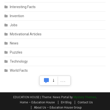
Interesting Facts
Invention
Jobs
Motivational Articles
News
Puzzles
Technology
World Facts
EDUCATION HOUSE
|
Theme: News Portal by
Mystery Themes
.
Home – Education House
EH Blog
Contact Us
About Us – Education House Group