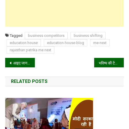
Tagged
business competitors
business shifting
education house
education-house-blog
me-next
rajasthan patrika me next
Post
आइए जानते हैं एप्पल आईओएस 11 में क्या है खास!
भविष्य की टेक्नोलॉजी – टेक्नोलॉजी का बदल रहा है चेहरा!
navigation
RELATED POSTS