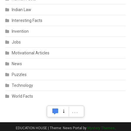
Indian Law
Interesting Facts
Invention
Jobs
Motivational Articles
News
Puzzles
Technology
World Facts
EDUCATION HOUSE
|
Theme: News Portal by
Mystery Themes
.