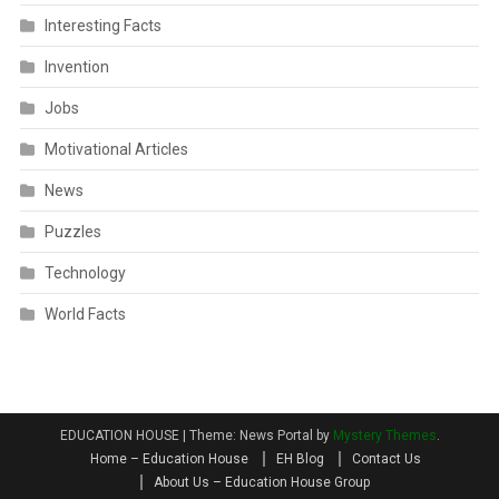
Interesting Facts
Invention
Jobs
Motivational Articles
News
Puzzles
Technology
World Facts
EDUCATION HOUSE
|
Theme: News Portal by
Mystery Themes
.
Home – Education House
EH Blog
Contact Us
About Us – Education House Group