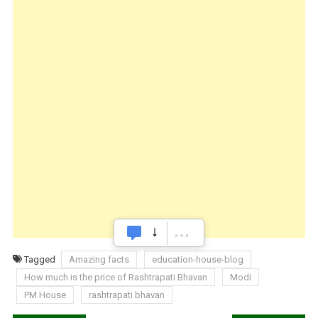
Tagged
Amazing facts
education-house-blog
How much is the price of Rashtrapati Bhavan
Modi
PM House
rashtrapati bhavan